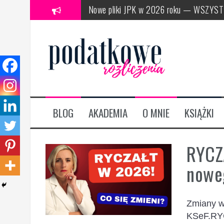
Nowe pliki JPK w 2026 roku — WSZYS
Przeskocz
do
UWAGA! NOWY JPK VAT! — Rejestr sprzeda
treści
Wystawianie faktur w KSeF — wszystko,
Uprawnienia i certyfikaty w KSeF — jak j
Nowy LIMIT VAT od 2026. Uważaj na te
RYCZAŁT w 2026 – ZMIANY! Co nowego 
BLOG
AKADEMIA
O MNIE
KSIĄŻKI
RYCZ
nowe
Zmiany w 
KSeF.RYC