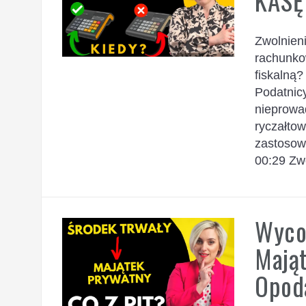
KASĘ
Zwolnieni
rachunko
fiskalną?
Podatnic
nieprowa
ryczałto
zastosowa
00:29 Zw
Wyco
Mają
Opoda