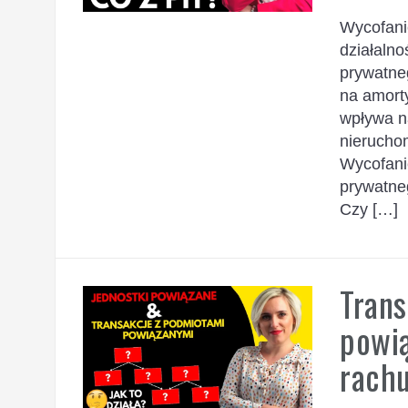
Wycofani
działalno
prywatne
na amort
wpływa n
nierucho
Wycofani
prywatne
Czy […]
Trans
powi
rach