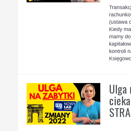
Transakc
rachunko
(ustawa 
Kiedy ma
mamy do 
kapitało
kontroli 
Księgowoś
Ulga 
cieka
STRA