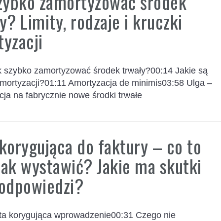
szybko zamortyzować środek
y? Limity, rodzaje i kruczki
yzacji
k szybko zamortyzować środek trwały?00:14 Jakie są
amortyzacji?01:11 Amortyzacja de minimis03:58 Ulga –
ja na fabrycznie nowe środki trwałe
korygująca do faktury – co to
 jak wystawić? Jakie ma skutki
 odpowiedzi?
ta korygująca wprowadzenie00:31 Czego nie