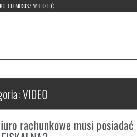
TKO, CO MUSISZ WIEDZIEĆ
ży, zakupu, nr KSeF, nowe kody: OFF, BFK, DI, system kaucyjny
 co musisz wiedzieć! PUŁAPKI!
e uzyskać, jak je nadawać?
 PUŁAPKI w zmianie LIMITU
czeka ryczałt w tym roku?
goria:
VIDEO
Biuro rachunkowe musi posiadać