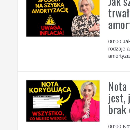
Jak 
trwał
amort
00:00 Ja
rodzaje 
amortyzac
Nota 
jest,
brak
00:00 No