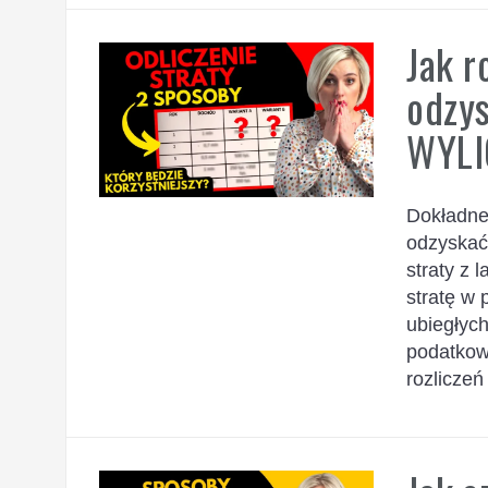
Jak r
odzy
WYLI
Dokładne 
odzyskać 
straty z 
stratę w 
ubiegłych
podatkow
rozliczeń 