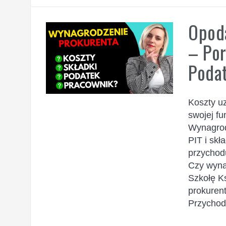
Opod
– Po
Poda
Koszty u
swojej fu
Wynagrodz
PIT i sk
przychod
Czy wyna
Szkołę Ks
prokuren
Przychody