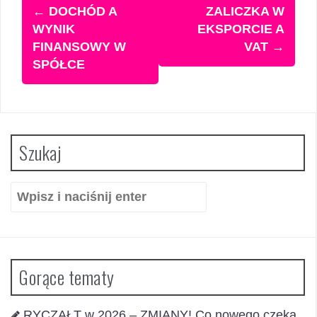
Zobacz
←
DOCHÓD A
ZALICZKA W
wpisy
WYNIK
EKSPORCIE A
FINANSOWY W
VAT
→
SPÓŁCE
Szukaj
Szukaj:
Gorące tematy
RYCZAŁT w 2026 – ZMIANY! Co nowego czeka