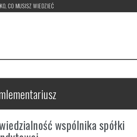
TKO, CO MUSISZ WIEDZIEĆ
ży, zakupu, nr KSeF, nowe kody: OFF, BFK, DI, system kaucyjny
 co musisz wiedzieć! PUŁAPKI!
e uzyskać, jak je nadawać?
 PUŁAPKI w zmianie LIMITU
czeka ryczałt w tym roku?
mlementariusz
iedzialność wspólnika spółki