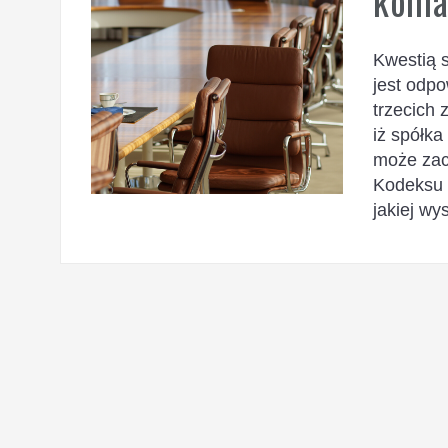
koma
Kwestią 
jest odpo
trzecich 
iż spółk
może zac
Kodeksu 
jakiej wy