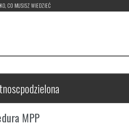
TKO, CO MUSISZ WIEDZIEĆ
ży, zakupu, nr KSeF, nowe kody: OFF, BFK, DI, system kaucyjny
 co musisz wiedzieć! PUŁAPKI!
e uzyskać, jak je nadawać?
 PUŁAPKI w zmianie LIMITU
czeka ryczałt w tym roku?
tnoscpodzielona
edura MPP