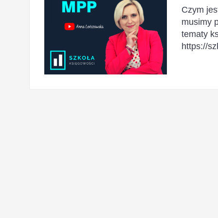
Czym jes
musimy p
tematy k
https://s