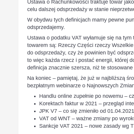
Ustawa o Rachunkowości traktuje towar jak
celu dalszej odsprzedaży w stanie nieprzet
W obydwu tych definicjach mamy pewne punkty
odsprzedajemy.
Ustawa o podatku VAT wyłamuje się na tym tl
towarem są: Rzeczy Części rzeczy Wszelkie 
do odsprzedaży, czy że powinien być odspr
to więc każda rzecz i postać energii, które
definicja znacznie szersza, niż te stosowa
Na koniec – pamiętaj, że już w najbliższą ś
bezpłatnym webinarze o Najnowszych Zmia
Handlu online zupełnie po nowemu – cz
Korektach faktur w 2021 – przegląd inter
JPK V7 – co się zmieniło od 01.04.2021 
VAT od WNT – ważne zmiany po wyro
Sankcje VAT 2021 – nowe zasady wg 