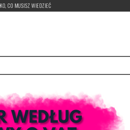
TKO, CO MUSISZ WIEDZIEĆ
ży, zakupu, nr KSeF, nowe kody: OFF, BFK, DI, system kaucyjny
 co musisz wiedzieć! PUŁAPKI!
e uzyskać, jak je nadawać?
 PUŁAPKI w zmianie LIMITU
czeka ryczałt w tym roku?