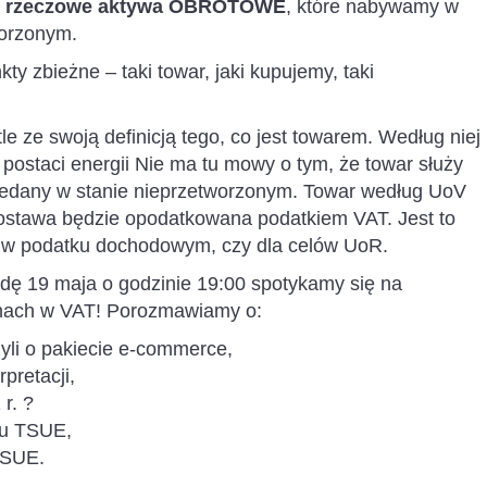
o
rzeczowe aktywa OBROTOWE
, które nabywamy w
worzonym.
 zbieżne – taki towar, jaki kupujemy, taki
e ze swoją definicją tego, co jest towarem. Według niej
postaci energii Nie ma tu mowy o tym, że towar służy
zedany w stanie nieprzetworzonym. Towar według UoV
j dostawa będzie opodatkowana podatkiem VAT. Jest to
ne w podatku dochodowym, czy dla celów UoR.
rodę 19 maja o godzinie 19:00 spotykamy się na
nach w VAT! Porozmawiamy o:
yli o pakiecie e-commerce,
pretacji,
r. ?
ku TSUE,
TSUE.