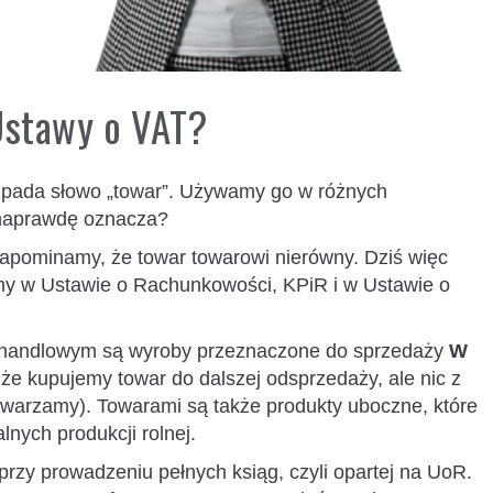
Ustawy o VAT?
pada słowo „towar”. Używamy go w różnych
 naprawdę oznacza?
 zapominamy, że towar towarowi nierówny. Dziś więc
amy w Ustawie o Rachunkowości, KPiR i w Ustawie o
handlowym są wyroby przeznaczone do sprzedaży
W
 że kupujemy towar do dalszej odsprzedaży, ale nic z
twarzamy). Towarami są także produkty uboczne, które
nych produkcji rolnej.
 przy prowadzeniu pełnych ksiąg, czyli opartej na UoR.