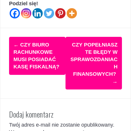
Podziel się!
Zobacz
←
CZY BIURO
CZY POPEŁNIASZ
wpisy
RACHUNKOWE
TE BŁĘDY W
MUSI POSIADAĆ
SPRAWOZDANIAC
KASĘ FISKALNĄ?
H
FINANSOWYCH?
→
Dodaj komentarz
Twój adres e-mail nie zostanie opublikowany.