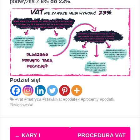
podwyżka z
8% do 23%
.
Podziel się!
#vat #matryca #stawkivat #podatek #procenty #podatki
#księgowość
Zobacz
←
KARY I
PROCEDURA VAT