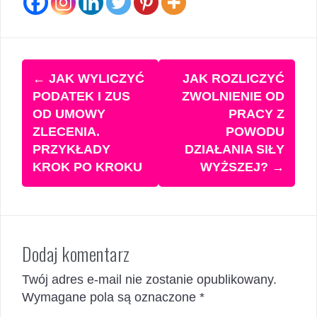
Zobacz
←
JAK WYLICZYĆ
JAK ROZLICZYĆ
wpisy
PODATEK I ZUS
ZWOLNIENIE OD
OD UMOWY
PRACY Z
ZLECENIA.
POWODU
PRZYKŁADY
DZIAŁANIA SIŁY
KROK PO KROKU
WYŻSZEJ?
→
Dodaj komentarz
Twój adres e-mail nie zostanie opublikowany.
Wymagane pola są oznaczone
*