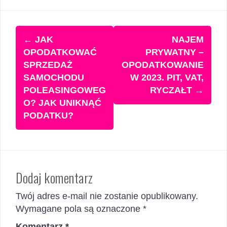
Zobacz
←
JAK
NAJEM
wpisy
OPODATKOWAĆ
PRYWATNY –
SPRZEDAŻ
OPODATKOWANIE
SAMOCHODU
W 2023. PIT, VAT,
POLEASINGOWEG
RYCZAŁT
→
O? JAK UNIKNĄĆ
PODATKU?
Dodaj komentarz
Twój adres e-mail nie zostanie opublikowany.
Wymagane pola są oznaczone
*
Komentarz
*