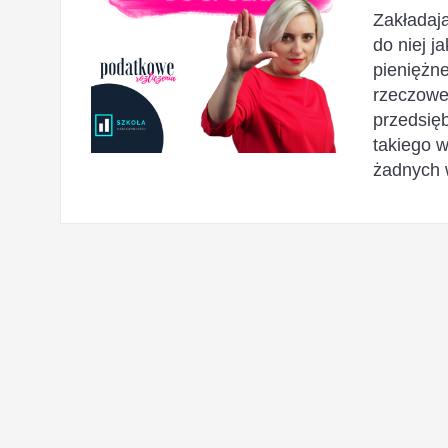
Zakładaj
do niej j
pieniężne
rzeczowe
przedsięb
takiego 
żadnych 