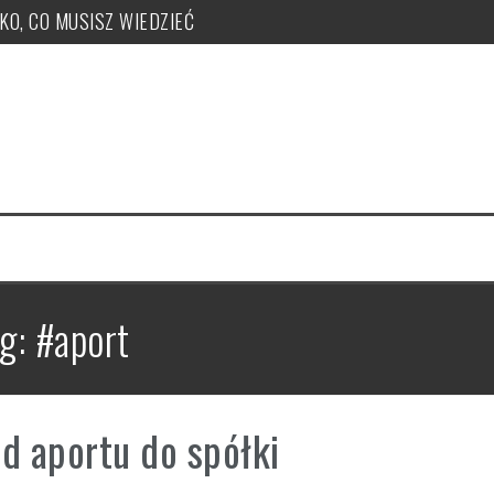
TKO, CO MUSISZ WIEDZIEĆ
ży, zakupu, nr KSeF, nowe kody: OFF, BFK, DI, system kaucyjny
 co musisz wiedzieć! PUŁAPKI!
e uzyskać, jak je nadawać?
 PUŁAPKI w zmianie LIMITU
czeka ryczałt w tym roku?
ag:
#aport
d aportu do spółki