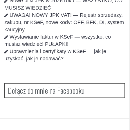
Nowe pliki JPK w 2026 roku — WSZYSTKO, CO
MUSISZ WIEDZIEĆ
UWAGA! NOWY JPK VAT! — Rejestr sprzedaży,
zakupu, nr KSeF, nowe kody: OFF, BFK, DI, system
kaucyjny
Wystawianie faktur w KSeF — wszystko, co
musisz wiedzieć! PUŁAPKI!
Uprawnienia i certyfikaty w KSeF — jak je
uzyskać, jak je nadawać?
Dołącz do mnie na Facebooku