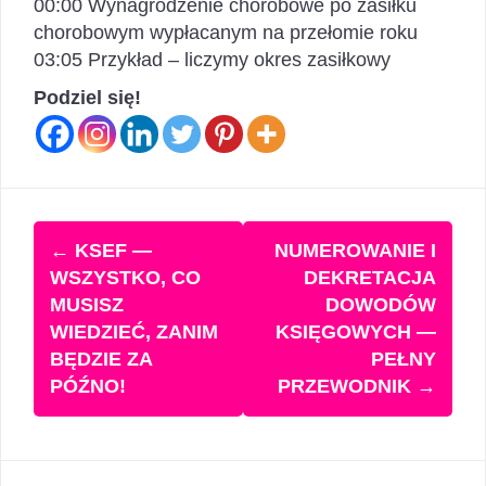
00:00 Wynagrodzenie chorobowe po zasiłku
chorobowym wypłacanym na przełomie roku
03:05 Przykład – liczymy okres zasiłkowy
Podziel się!
Zobacz
←
KSEF —
NUMEROWANIE I
wpisy
WSZYSTKO, CO
DEKRETACJA
MUSISZ
DOWODÓW
WIEDZIEĆ, ZANIM
KSIĘGOWYCH —
BĘDZIE ZA
PEŁNY
PÓŹNO!
PRZEWODNIK
→