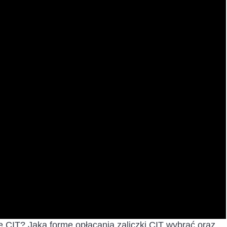
zkę CIT? Jaką formę opłacania zaliczki CIT wybrać oraz