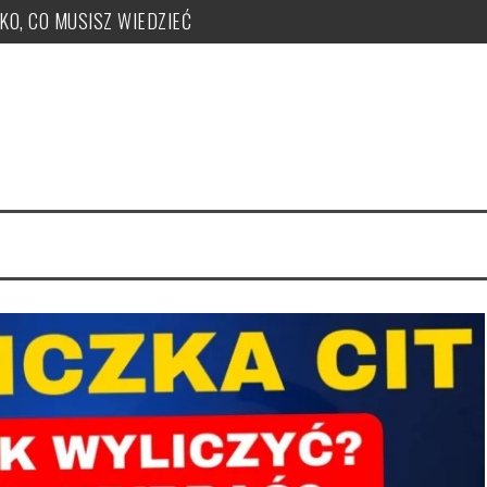
TKO, CO MUSISZ WIEDZIEĆ
ży, zakupu, nr KSeF, nowe kody: OFF, BFK, DI, system kaucyjny
 co musisz wiedzieć! PUŁAPKI!
e uzyskać, jak je nadawać?
 PUŁAPKI w zmianie LIMITU
czeka ryczałt w tym roku?