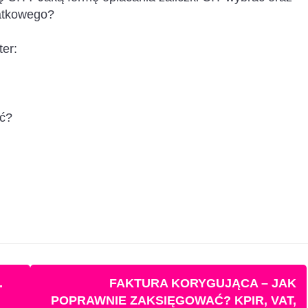
datkowego?
ter:
yć?
.
FAKTURA KORYGUJĄCA – JAK
POPRAWNIE ZAKSIĘGOWAĆ? KPIR, VAT,