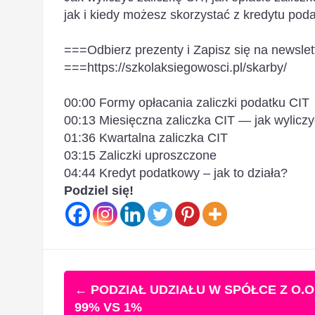
jak i kiedy możesz skorzystać z kredytu po
===Odbierz prezenty i Zapisz się na newslet
===https://szkolaksiegowosci.pl/skarby/
00:00 Formy opłacania zaliczki podatku CIT
00:13 Miesięczna zaliczka CIT — jak wylicz
01:36 Kwartalna zaliczka CIT
03:15 Zaliczki uproszczone
04:44 Kredyt podatkowy – jak to działa?
Podziel się!
Zobacz
←
PODZIAŁ UDZIAŁU W SPÓŁCE Z O.O
wpisy
99% VS 1%