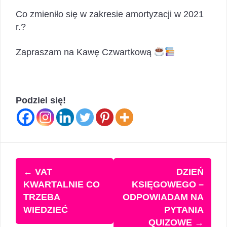
Co zmieniło się w zakresie amortyzacji w 2021
r.?
Zapraszam na Kawę Czwartkową
Podziel się!
Zobacz
←
VAT
DZIEŃ
wpisy
KWARTALNIE CO
KSIĘGOWEGO –
TRZEBA
ODPOWIADAM NA
WIEDZIEĆ
PYTANIA
QUIZOWE
→