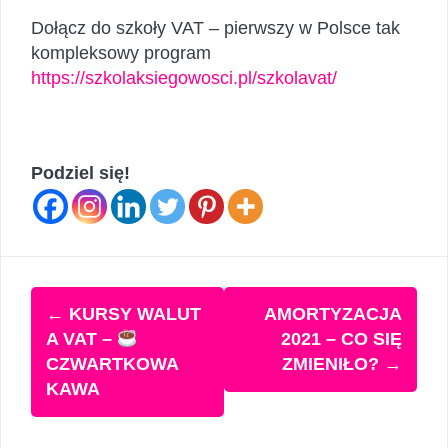
Dołącz do szkoły VAT – pierwszy w Polsce tak
kompleksowy program
https://szkolaksiegowosci.pl/szkolavat/
Podziel się!
Zobacz
←
KURSY WALUT
AMORTYZACJA
wpisy
A VAT –
2021 – CO SIĘ
CZWARTKOWA
ZMIENIŁO?
→
KAWA