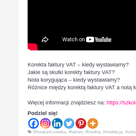
Korekta faktury VAT – kiedy wystawiamy?
Jakie są skutki korekty faktury VAT?
Nota korygująca – kiedy wystawiamy?
Różnice między korektą faktury VAT a notą 
Więcej informacji znajdziesz na:
https://szko
Podziel się!
#AnnaLeńczowska
,
#faktura
,
#korekta
,
#minilekcja
,
#szko