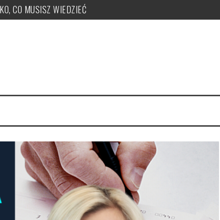
TKO, CO MUSISZ WIEDZIEĆ
ży, zakupu, nr KSeF, nowe kody: OFF, BFK, DI, system kaucyjny
 co musisz wiedzieć! PUŁAPKI!
e uzyskać, jak je nadawać?
 PUŁAPKI w zmianie LIMITU
czeka ryczałt w tym roku?