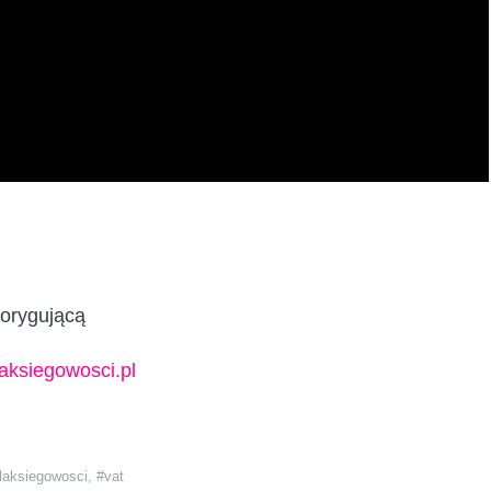
korygującą
laksiegowosci.pl
laksiegowosci
,
#vat