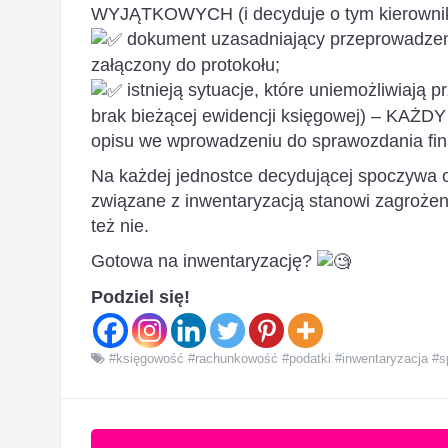
WYJĄTKOWYCH (i decyduje o tym kierownik 
dokument uzasadniający przeprowadzenie
załączony do protokołu;
istnieją sytuacje, które uniemożliwiają p
brak bieżącej ewidencji księgowej) – KAŻDY
opisu we wprowadzeniu do sprawozdania fi
Na każdej jednostce decydującej spoczywa o
związane z inwentaryzacją stanowi zagrożen
też nie.
Gotowa na inwentaryzację?
Podziel się!
#księgowość #rachunkowość #podatki #inwentaryzacja #s
Zobacz