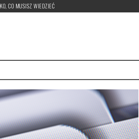
TKO, CO MUSISZ WIEDZIEĆ
ży, zakupu, nr KSeF, nowe kody: OFF, BFK, DI, system kaucyjny
 co musisz wiedzieć! PUŁAPKI!
e uzyskać, jak je nadawać?
 PUŁAPKI w zmianie LIMITU
czeka ryczałt w tym roku?