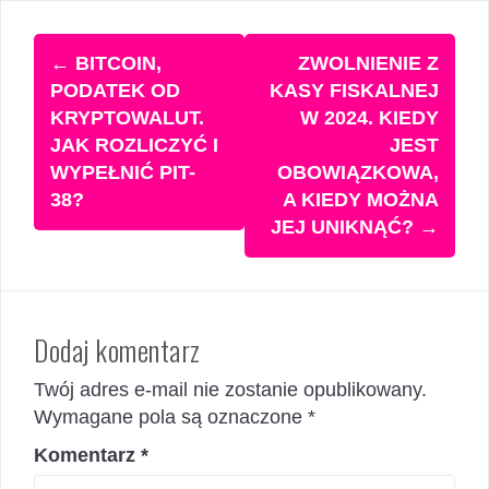
Zobacz
←
BITCOIN,
ZWOLNIENIE Z
wpisy
PODATEK OD
KASY FISKALNEJ
KRYPTOWALUT.
W 2024. KIEDY
JAK ROZLICZYĆ I
JEST
WYPEŁNIĆ PIT-
OBOWIĄZKOWA,
38?
A KIEDY MOŻNA
JEJ UNIKNĄĆ?
→
Dodaj komentarz
Twój adres e-mail nie zostanie opublikowany.
Wymagane pola są oznaczone
*
Komentarz
*