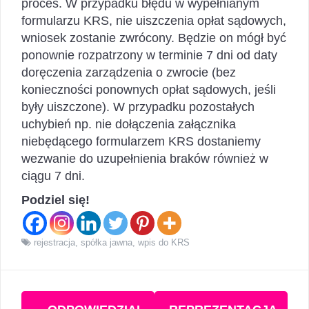
proces. W przypadku błędu w wypełnianym
formularzu KRS, nie uiszczenia opłat sądowych,
wniosek zostanie zwrócony. Będzie on mógł być
ponownie rozpatrzony w terminie 7 dni od daty
doręczenia zarządzenia o zwrocie (bez
konieczności ponownych opłat sądowych, jeśli
były uiszczone). W przypadku pozostałych
uchybień np. nie dołączenia załącznika
niebędącego formularzem KRS dostaniemy
wezwanie do uzupełnienia braków również w
ciągu 7 dni.
Podziel się!
rejestracja
,
spółka jawna
,
wpis do KRS
Zobacz