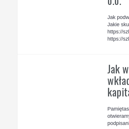
o.o.
Jak podw
Jakie sku
https://s
https://s
Jak w
wkład
kapi
Pamiętas
otwieramy
podpisan