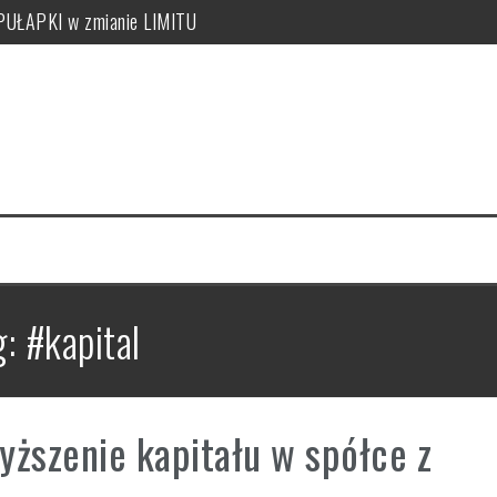
 PUŁAPKI w zmianie LIMITU
czeka ryczałt w tym roku?
TKO, CO MUSISZ WIEDZIEĆ
ży, zakupu, nr KSeF, nowe kody: OFF, BFK, DI, system kaucyjny
 co musisz wiedzieć! PUŁAPKI!
e uzyskać, jak je nadawać?
g:
#kapital
ższenie kapitału w spółce z