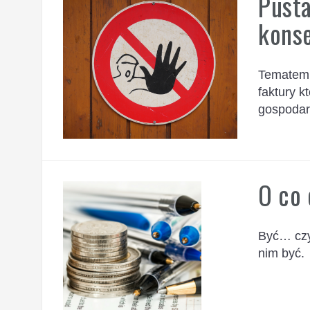
Pusta
kons
Tematem b
faktury k
gospodar
O co
Być… czy
nim być.