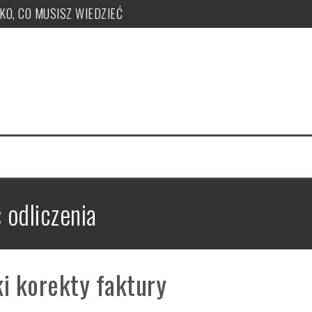
TKO, CO MUSISZ WIEDZIEĆ
ży, zakupu, nr KSeF, nowe kody: OFF, BFK, DI, system kaucyjny
 co musisz wiedzieć! PUŁAPKI!
e uzyskać, jak je nadawać?
 PUŁAPKI w zmianie LIMITU
czeka ryczałt w tym roku?
:
odliczenia
i korekty faktury