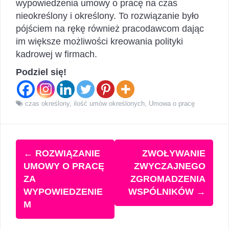
wypowiedzenia umowy o pracę na czas
nieokreślony i określony. To rozwiązanie było
pójściem na rękę również pracodawcom dając
im większe możliwości kreowania polityki
kadrowej w firmach.
Podziel się!
czas określony
,
ilość umów określonych
,
Umowa o pracę
Zobacz
←
ROZWIĄZANIE
ZWOŁYWANIE
wpisy
UMOWY O PRACĘ
ZWYCZAJNEGO
ZA
ZGROMADZENIA
WYPOWIEDZENIE
WSPÓLNIKÓW
→
M