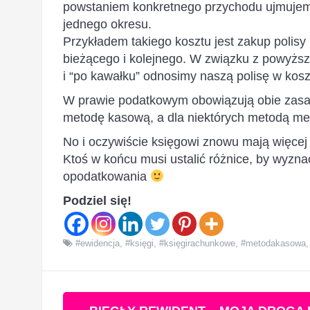
powstaniem konkretnego przychodu ujmujemy 
jednego okresu.
Przykładem takiego kosztu jest zakup polisy 
bieżącego i kolejnego. W związku z powyżs
i “po kawałku” odnosimy naszą polisę w kosz
W prawie podatkowym obowiązują obie zasady
metodę kasową, a dla niektórych metodą me
No i oczywiście księgowi znowu mają więcej 
Ktoś w końcu musi ustalić różnice, by wyzn
opodatkowania
Podziel się!
#ewidencja
,
#księgi
,
#księgirachunkowe
,
#metodakasowa
Zobacz