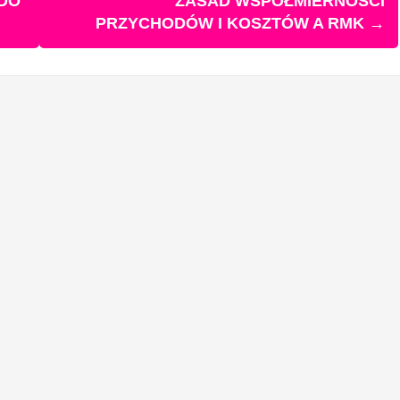
 DO
ZASAD WSPÓŁMIERNOŚCI
PRZYCHODÓW I KOSZTÓW A RMK
→