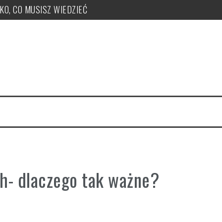
TKO, CO MUSISZ WIEDZIEĆ
ży, zakupu, nr KSeF, nowe kody: OFF, BFK, DI, system kaucyjny
 co musisz wiedzieć! PUŁAPKI!
e uzyskać, jak je nadawać?
 PUŁAPKI w zmianie LIMITU
czeka ryczałt w tym roku?
h- dlaczego tak ważne?