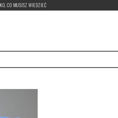
TKO, CO MUSISZ WIEDZIEĆ
ży, zakupu, nr KSeF, nowe kody: OFF, BFK, DI, system kaucyjny
 co musisz wiedzieć! PUŁAPKI!
e uzyskać, jak je nadawać?
 PUŁAPKI w zmianie LIMITU
czeka ryczałt w tym roku?