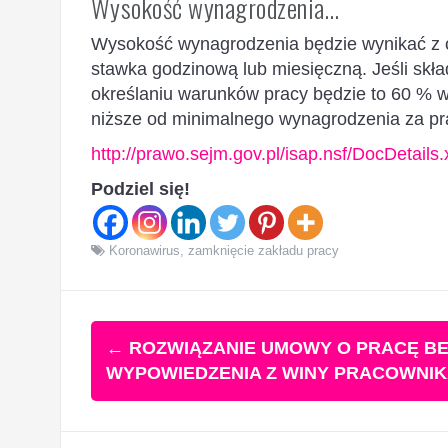
Wysokość wynagrodzenia…
Wysokość wynagrodzenia będzie wynikać z 
stawka godzinową lub miesięczną. Jeśli skł
określaniu warunków pracy będzie to 60 % 
niższe od minimalnego wynagrodzenia za pra
http://prawo.sejm.gov.pl/isap.nsf/DocDeta
Podziel się!
Koronawirus
,
zamknięcie zakładu pracy
Zobacz
←
ROZWIĄZANIE UMOWY O PRACĘ BE
wpisy
WYPOWIEDZENIA Z WINY PRACOWNI