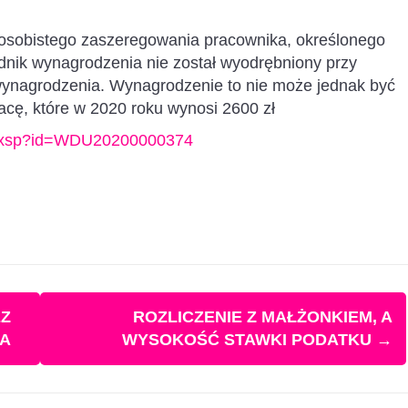
osobistego zaszeregowania pracownika, określonego
adnik wynagrodzenia nie został wyodrębniony przy
wynagrodzenia. Wynagrodzenie to nie może jednak być
cę, które w 2020 roku wynosi 2600 zł
ils.xsp?id=WDU20200000374
Z
ROZLICZENIE Z MAŁŻONKIEM, A
KA
WYSOKOŚĆ STAWKI PODATKU
→