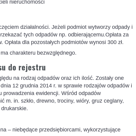
ieli nieruchomości
zęciem działalności. Jeżeli podmiot wytworzy odpady i
 przekazać tych odpadów np. odbierającemu.Opłata za
w. Opłata dla pozostałych podmiotów wynosi 300 zł.
e ma charakteru bezwzględnego.
su do rejestru
ględu na rodzaj odpadów oraz ich ilość. Zostały one
dnia 12 grudnia 2014 r. w sprawie rodzajów odpadów i
ku prowadzenia ewidencji. Wśród odpadów
. in. szkło, drewno, trociny, wióry, gruz ceglany,
drukarskie.
jna – niebędące przedsiębiorcami, wykorzystujące