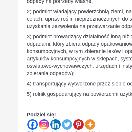
odpady na potrzeby własne,
2) podmiot władający powierzchnią ziemi, n
celach, upraw roślin nieprzeznaczonych do s
uzyskania zezwolenia na przetwarzanie odp
3) podmiot prowadzący działalność inną niż
odpadami, który zbiera odpady opakowaniowe
konsumpcyjnych, w tym zbieranie leków i op
artykułów konsumpcyjnych w sklepach, syst
oświatowo-wychowawczych, urzędach i instyt
zbierania odpadów);
4) transportujący wytworzone przez siebie o
5) rolnik gospodarujący na powierzchni użyt
Podziel się!