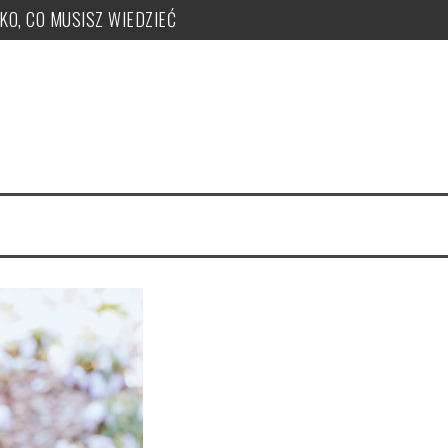
TKO, CO MUSISZ WIEDZIEĆ
ży, zakupu, nr KSeF, nowe kody: OFF, BFK, DI, system kaucyjny
 co musisz wiedzieć! PUŁAPKI!
e uzyskać, jak je nadawać?
 PUŁAPKI w zmianie LIMITU
czeka ryczałt w tym roku?