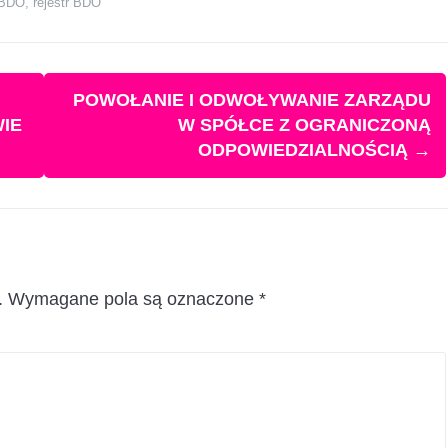
BDO
,
rejestr BDO
POWOŁANIE I ODWOŁYWANIE ZARZĄDU
IE
W SPÓŁCE Z OGRANICZONĄ
ODPOWIEDZIALNOŚCIĄ
→
.
Wymagane pola są oznaczone
*