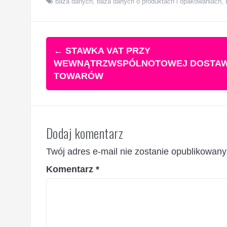
baza danych
,
baza danych o produktach i opakowaniach
,
Zobacz
←
STAWKA VAT PRZY
wpisy
WEWNĄTRZWSPÓLNOTOWEJ DOSTAW
TOWARÓW
Dodaj komentarz
Twój adres e-mail nie zostanie opublikowany
Komentarz
*